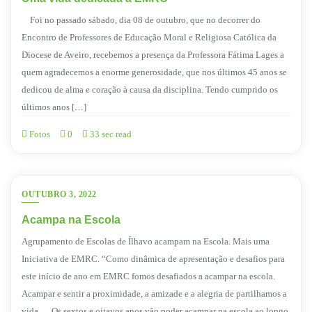
Foi no passado sábado, dia 08 de outubro, que no decorrer do
Encontro de Professores de Educação Moral e Religiosa Católica da
Diocese de Aveiro, recebemos a presença da Professora Fátima Lages a
quem agradecemos a enorme generosidade, que nos últimos 45 anos se
dedicou de alma e coração à causa da disciplina. Tendo cumprido os
últimos anos […]
Fotos
0
33 sec read
OUTUBRO 3, 2022
Acampa na Escola
Agrupamento de Escolas de Ílhavo acampam na Escola. Mais uma
Iniciativa de EMRC. “Como dinâmica de apresentação e desafios para
este início de ano em EMRC fomos desafiados a acampar na escola.
Acampar e sentir a proximidade, a amizade e a alegria de partilhamos a
vida…. Os sextos e oitavos anos vão poder acampar na escola ao longo