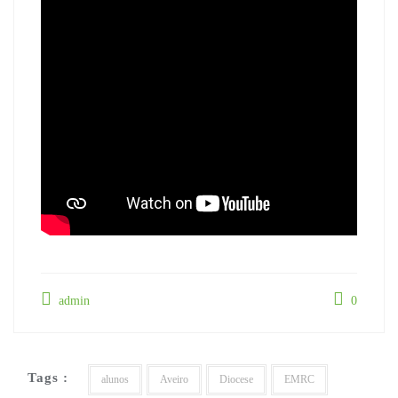
admin
0
Tags :
alunos
Aveiro
Diocese
EMRC