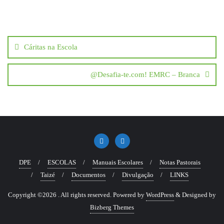
Navegação
de
Cáritas na Escola
artigos
@Desafia-te.com! EMRC – Branca
DPE
ESCOLAS
Manuais Escolares
Notas Pastorais
Taizé
Documentos
Divulgação
LINKS
Copyright ©2026 . All rights reserved.
Powered by
WordPress
&
Designed by
Bizberg Themes