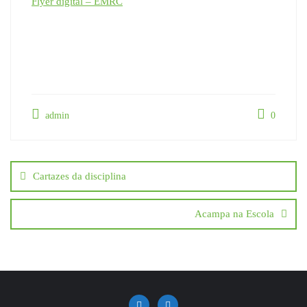
Flyer digital – EMRC
admin
0
Navegação
de
Cartazes da disciplina
artigos
Acampa na Escola