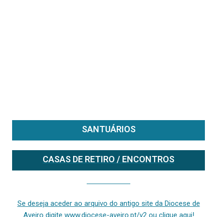
SANTUÁRIOS
CASAS DE RETIRO / ENCONTROS
Se deseja aceder ao arquivo do anterior site da diocese [ativo até fevereiro de 2024], clique aqui ou digite www.diocese-aveiro.pt/v2
Se deseja aceder ao arquivo do antigo site da Diocese de
Aveiro digite www.diocese-aveiro.pt/v2 ou clique aqui!