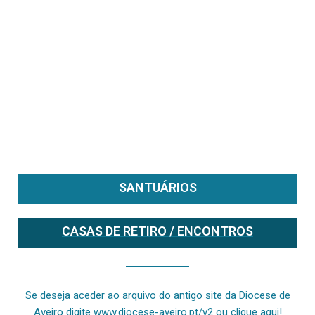
SANTUÁRIOS
CASAS DE RETIRO / ENCONTROS
Se deseja aceder ao arquivo do anterior site da diocese [ativo até fevereiro de 2024], clique aqui ou digite www.diocese-aveiro.pt/v2
Se deseja aceder ao arquivo do antigo site da Diocese de
Aveiro digite www.diocese-aveiro.pt/v2 ou clique aqui!