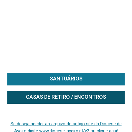
SANTUÁRIOS
CASAS DE RETIRO / ENCONTROS
Se deseja aceder ao arquivo do anterior site da diocese [ativo até fevereiro de 2024], clique aqui ou digite www.diocese-aveiro.pt/v2
Se deseja aceder ao arquivo do antigo site da Diocese de
Aveiro digite www.diocese-aveiro.pt/v2 ou clique aqui!