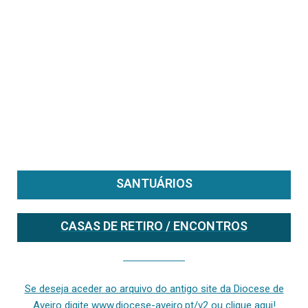
SANTUÁRIOS
CASAS DE RETIRO / ENCONTROS
Se deseja aceder ao arquivo do anterior site da diocese [ativo até fevereiro de 2024], clique aqui ou digite www.diocese-aveiro.pt/v2
Se deseja aceder ao arquivo do antigo site da Diocese de
Aveiro digite www.diocese-aveiro.pt/v2 ou clique aqui!