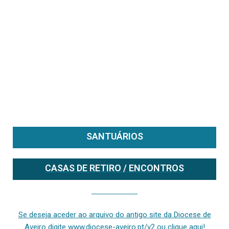
SANTUÁRIOS
CASAS DE RETIRO / ENCONTROS
Se deseja aceder ao arquivo do anterior site da diocese [ativo até fevereiro de 2024], clique aqui ou digite www.diocese-aveiro.pt/v2
Se deseja aceder ao arquivo do antigo site da Diocese de
Aveiro digite www.diocese-aveiro.pt/v2 ou clique aqui!