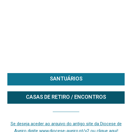
SANTUÁRIOS
CASAS DE RETIRO / ENCONTROS
Se deseja aceder ao arquivo do anterior site da diocese [ativo até fevereiro de 2024], clique aqui ou digite www.diocese-aveiro.pt/v2
Se deseja aceder ao arquivo do antigo site da Diocese de
Aveiro digite www.diocese-aveiro.pt/v2 ou clique aqui!