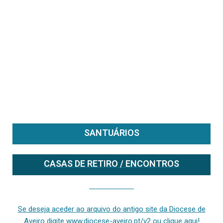
SANTUÁRIOS
CASAS DE RETIRO / ENCONTROS
Se deseja aceder ao arquivo do anterior site da diocese [ativo até fevereiro de 2024], clique aqui ou digite www.diocese-aveiro.pt/v2
Se deseja aceder ao arquivo do antigo site da Diocese de
Aveiro digite www.diocese-aveiro.pt/v2 ou clique aqui!