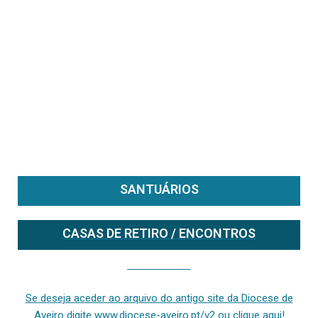
SANTUÁRIOS
CASAS DE RETIRO / ENCONTROS
Se deseja aceder ao arquivo do anterior site da diocese [ativo até fevereiro de 2024], clique aqui ou digite www.diocese-aveiro.pt/v2
Se deseja aceder ao arquivo do antigo site da Diocese de
Aveiro digite www.diocese-aveiro.pt/v2 ou clique aqui!