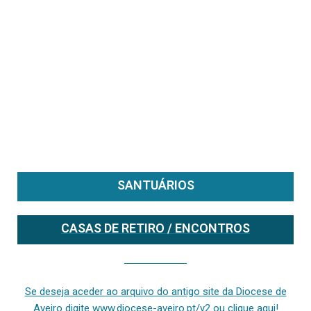
SANTUÁRIOS
CASAS DE RETIRO / ENCONTROS
Se deseja aceder ao arquivo do anterior site da diocese [ativo até fevereiro de 2024], clique aqui ou digite www.diocese-aveiro.pt/v2
Se deseja aceder ao arquivo do antigo site da Diocese de
Aveiro digite www.diocese-aveiro.pt/v2 ou clique aqui!