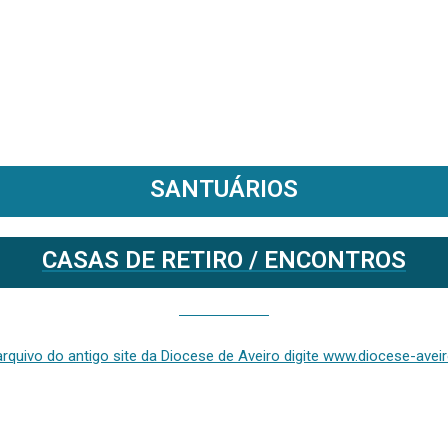
SANTUÁRIOS
CASAS DE RETIRO / ENCONTROS
Se deseja aceder ao arquivo do anterior site da diocese [ativo até fevereiro de 2024], clique aqui ou digite www.diocese-aveiro.pt/v2
rquivo do antigo site da Diocese de Aveiro digite www.diocese-aveiro