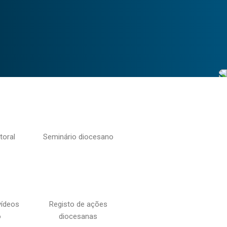
toral
Seminário diocesano
vídeos
Registo de ações
o
diocesanas