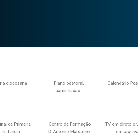
ria diocesana
Plano pastoral,
Calendário Pas
caminhadas…
unal de Primeira
Centro de Formação
TV em direto e 
Instância
D. António Marcelino
em arquiv