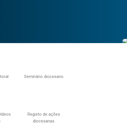
toral
Seminário diocesano
vídeos
Registo de ações
o
diocesanas