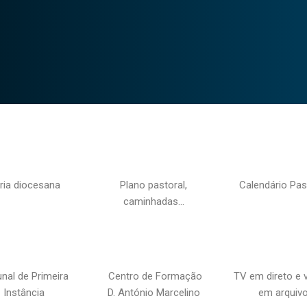
ria diocesana
Plano pastoral,
Calendário Pas
caminhadas…
unal de Primeira
Centro de Formação
TV em direto e 
Instância
D. António Marcelino
em arquiv