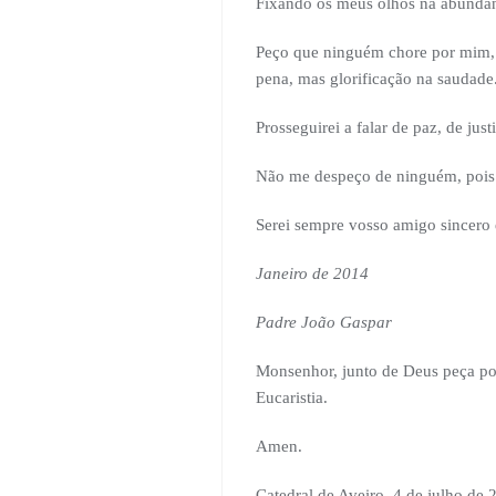
Fixando os meus olhos na abundân
Peço que ninguém chore por mim, n
pena, mas glorificação na saudade
Prosseguirei a falar de paz, de jus
Não me despeço de ninguém, pois 
Serei sempre vosso amigo sincero 
Janeiro de 2014
Padre João Gaspar
Monsenhor, junto de Deus peça por
Eucaristia.
Amen.
Catedral de Aveiro, 4 de julho de 