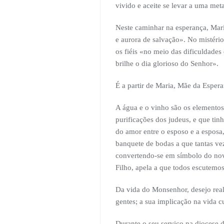
vivido e aceite se levar a uma meta
Neste caminhar na esperança, Mari
e aurora de salvação». No mistéri
os fiéis «no meio das dificuldades
brilhe o dia glorioso do Senhor».
É a partir de Maria, Mãe da Esper
A água e o vinho são os elementos 
purificações dos judeus, e que tin
do amor entre o esposo e a esposa
banquete de bodas a que tantas ve
convertendo-se em símbolo do novo
Filho, apela a que todos escutemos
Da vida do Monsenhor, desejo realç
gentes; a sua implicação na vida c
Durante o seu serviço na diocese d