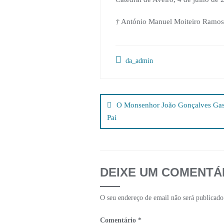
†
António Manuel Moiteiro Ramos,
da_admin
Navegação
de
O Monsenhor João Gonçalves Gaspa
Pai
artigos
DEIXE UM COMENTÁ
O seu endereço de email não será publicado
Comentário
*