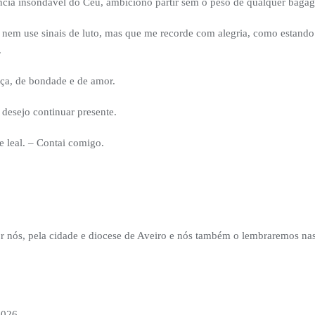
cia insondável do Céu, ambiciono partir sem o peso de qualquer bagag
em use sinais de luto, mas que me recorde com alegria, como estando 
.
tiça, de bondade e de amor.
desejo continuar presente.
e leal. – Contai comigo.
 nós, pela cidade e diocese de Aveiro e nós também o lembraremos nas 
2026.