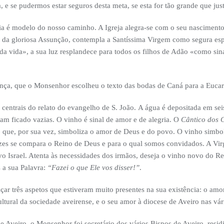
, e se pudermos estar seguros desta meta, se esta for tão grande que jus
a é modelo do nosso caminho. A Igreja alegra-se com o seu nasciment
o da gloriosa Assunção, contempla a Santíssima Virgem como segura esp
 da vida», a sua luz resplandece para todos os filhos de Adão «como sin
ança, que o Monsenhor escolheu o texto das bodas de Caná para a Eucari
centrais do relato do evangelho de S. João. A água é depositada em seis
ham ficado vazias. O vinho é sinal de amor e de alegria. O
Cântico dos 
, que, por sua vez, simboliza o amor de Deus e do povo. O vinho simbol
zes se compara o Reino de Deus e para o qual somos convidados. A Vi
 Israel. Atenta às necessidades dos irmãos, deseja o vinho novo do Re
 a sua Palavra:
“Fazei o que Ele vos disser!”
.
ar três aspetos que estiveram muito presentes na sua existência: o amor 
ultural da sociedade aveirense, e o seu amor à diocese de Aveiro nas vá
e Aveiro, o Monsenhor foi secretário dos vários Bispos de Aveiro, resi