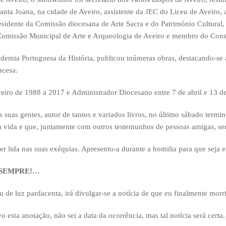
anta Joana, na cidade de Aveiro, assistente da JEC do Liceu de Aveiro,
sidente da Comissão diocesana de Arte Sacra e do Património Cultural,
omissão Municipal de Arte e Arqueologia de Aveiro e membro do Conse
mia Portuguesa da História, publicou inúmeras obras, destacando-se a
ncesa.
veiro de 1988 a 2017 e Administrador Diocesano entre 7 de abril e 13 d
as suas gentes, autor de tantos e variados livros, no último sábado term
a vida e que, juntamente com outros testemunhos de pessoas amigas, s
lida nas suas exéquias. Apresento-a durante a homilia para que seja el
 SEMPRE!…
 de luz pardacenta, irá divulgar-se a notícia de que eu finalmente morri
sta anotação, não sei a data da ocorrência, mas tal notícia será certa.