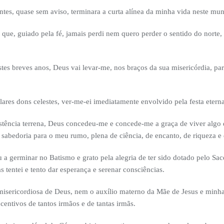
tes, quase sem aviso, terminara a curta alínea da minha vida neste mu
 que, guiado pela fé, jamais perdi nem quero perder o sentido do norte
tes breves anos, Deus vai levar-me, nos braços da sua misericórdia, par
ares dons celestes, ver-me-ei imediatamente envolvido pela festa eterna
xistência terrena, Deus concedeu-me e concede-me a graça de viver alg
 sabedoria para o meu rumo, plena de ciência, de encanto, de riqueza e 
 a germinar no Batismo e grato pela alegria de ter sido dotado pelo Sa
 tentei e tento dar esperança e serenar consciências.
misericordiosa de Deus, nem o auxílio materno da Mãe de Jesus e min
centivos de tantos irmãos e de tantas irmãs.