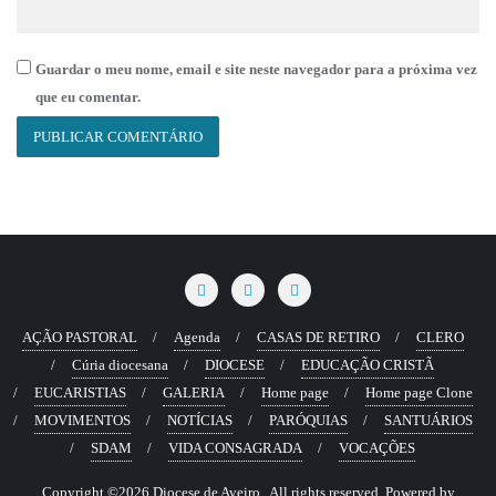
Guardar o meu nome, email e site neste navegador para a próxima vez
que eu comentar.
AÇÃO PASTORAL
Agenda
CASAS DE RETIRO
CLERO
Cúria diocesana
DIOCESE
EDUCAÇÃO CRISTÃ
EUCARISTIAS
GALERIA
Home page
Home page Clone
MOVIMENTOS
NOTÍCIAS
PARÓQUIAS
SANTUÁRIOS
SDAM
VIDA CONSAGRADA
VOCAÇÕES
Copyright ©2026 Diocese de Aveiro . All rights reserved.
Powered by