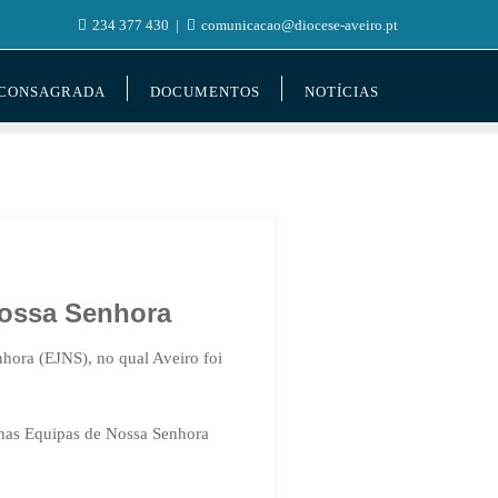
234 377 430
comunicacao@diocese-aveiro.pt
 CONSAGRADA
DOCUMENTOS
NOTÍCIAS
Nossa Senhora
nhora (EJNS), no qual Aveiro foi
 nas Equipas de Nossa Senhora