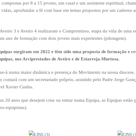
ompostas por 8 a 15 jovens, um casal e um assistente espiritual, cha
s vidas, aprofundar a fé com base em temas propostos por um caderno a
Aveiro 3 e Aveiro 4 realizaram o Compromisso, etapa da vida de uma e
um ano de formação com dois jovens mais experientes (pilotagem).
Equipas surgiram em 2022 e têm sido uma proposta de formação e cre
quipas, nos Arciprestados de Aveiro e de Estarreja-Murtosa.
r-se-á numa maior dinâmica e presença do Movimento na nossa diocese,
o contará com um secretariado próprio, assistido pelo Padre Jorge Gonç
el Xavier Cunha.
e os 20 anos que desejem criar ou entrar numa Equipa, as Equipas estão
os-equipistas).