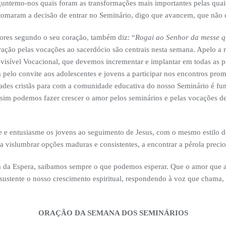
rguntemo-nos quais foram as transformações mais importantes pelas qua
á tomaram a decisão de entrar no Seminário, digo que avancem, que nã
tores segundo o seu coração, também diz: “
Rogai ao Senhor da messe q
ração pelas vocações ao sacerdócio são centrais nesta semana. Apelo a 
nvisível Vocacional, que devemos incrementar e implantar em todas as
 pelo convite aos adolescentes e jovens a participar nos encontros pro
des cristãs para com a comunidade educativa do nosso Seminário é fun
ssim podemos fazer crescer o amor pelos seminários e pelas vocações de
e e entusiasme os jovens ao seguimento de Jesus, com o mesmo estilo 
 vislumbrar opções maduras e consistentes, a encontrar a pérola precios
 da Espera, saibamos sempre o que podemos esperar. Que o amor que a
 sustente o nosso crescimento espiritual, respondendo à voz que chama,
ORAÇÃO DA SEMANA DOS SEMINÁRIOS