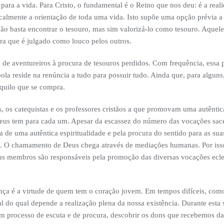
para a vida. Para Cristo, o fundamental é o Reino que nos deu: é a real
icalmente a orientação de toda uma vida. Isto supõe uma opção prévia a
 Não basta encontrar o tesouro, mas sim valorizá-lo como tesouro. Aq
ra que é julgado como louco pelos outros.
 de aventureiros à procura de tesouros perdidos. Com frequência, essa 
ola reside na renúncia a tudo para possuir tudo. Ainda que, para alguns,
quilo que se compra.
, os catequistas e os professores cristãos a que promovam uma autêntic
Deus tem para cada um. Apesar da escassez do número das vocações sace
 de uma autêntica espiritualidade e pela procura do sentido para as sua
as. O chamamento de Deus chega através de mediações humanas. Por iss
s membros são responsáveis pela promoção das diversas vocações ecles
nça é a virtude de quem tem o coração jovem. Em tempos difíceis, como
 do qual depende a realização plena da nossa existência. Durante esta
processo de escuta e de procura, descobrir os dons que recebemos da