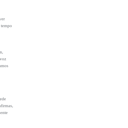
ver
o tempo
m,
 voz
damos
sede
nfirmas,
mente