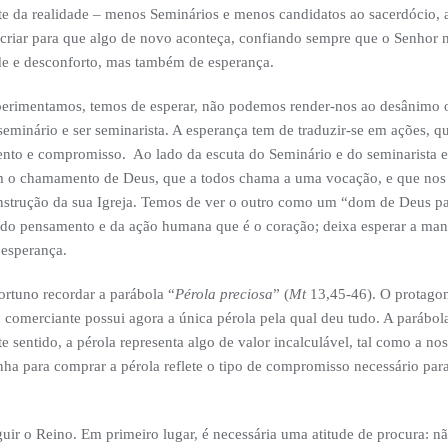
 da realidade – menos Seminários e menos candidatos ao sacerdócio, a
 criar para que algo de novo aconteça, confiando sempre que o Senhor 
e e desconforto, mas também de esperança.
perimentamos, temos de esperar, não podemos render-nos ao desânimo o
eminário e ser seminarista. A esperança tem de traduzir-se em ações, q
to e compromisso. Ao lado da escuta do Seminário e do seminarista es
 o chamamento de Deus, que a todos chama a uma vocação, e que nos 
onstrução da sua Igreja. Temos de ver o outro como um “dom de Deus p
 do pensamento e da ação humana que é o coração; deixa esperar a man
esperança.
portuno recordar a parábola “
Pérola preciosa
” (
Mt
13,45-46). O protagon
 o comerciante possui agora a única pérola pela qual deu tudo. A parábol
e sentido, a pérola representa algo de valor incalculável, tal como a no
ha para comprar a pérola reflete o tipo de compromisso necessário par
ir o Reino. Em primeiro lugar, é necessária uma atitude de procura: nã