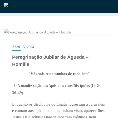
Skip
to
content
BISPO
Abril 15, 2024
Peregrinação Jubilar de Águeda –
Homilia
“Vós sois testemunhas de tudo isto”
A manifestação aos Apóstolos e aos Discípulos (Lc 24,
36-49)
Enquanto os discípulos de Emaús regressam a Jerusalém
e contam aos apóstolos o que tinham visto, aparece-lhes
Jesus. Os discípulos não se mostram crédulos, nem