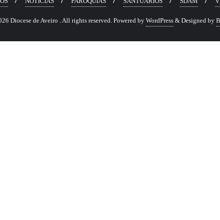
OS
NOTÍCIAS
PARÓQUIAS
SANTUÁRIOS
SDAM
V
6 Diocese de Aveiro . All rights reserved.
Powered by
WordPress
&
Designed by
B