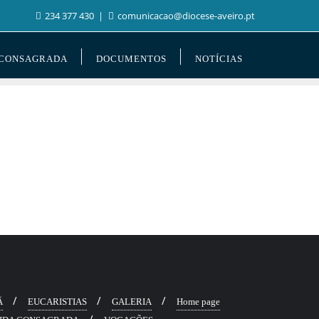
234 377 430
comunicacao@diocese-aveiro.pt
 CONSAGRADA
DOCUMENTOS
NOTÍCIAS
Ã
EUCARISTIAS
GALERIA
Home page