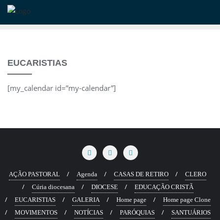
Skip
to
content
EUCARISTIAS
[my_calendar id=”my-calendar”]
AÇÃO PASTORAL
Agenda
CASAS DE RETIRO
CLERO
Cúria diocesana
DIOCESE
EDUCAÇÃO CRISTÃ
EUCARISTIAS
GALERIA
Home page
Home page Clone
MOVIMENTOS
NOTÍCIAS
PARÓQUIAS
SANTUÁRIOS