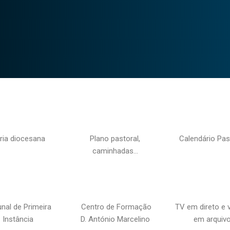
ria diocesana
Plano pastoral,
Calendário Pas
caminhadas…
unal de Primeira
Centro de Formação
TV em direto e 
Instância
D. António Marcelino
em arquiv