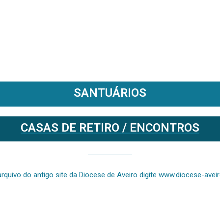
SANTUÁRIOS
CASAS DE RETIRO / ENCONTROS
Se deseja aceder ao arquivo do anterior site da diocese [ativo até fevereiro de 2024], clique aqui ou digite www.diocese-aveiro.pt/v2
rquivo do antigo site da Diocese de Aveiro digite www.diocese-aveiro