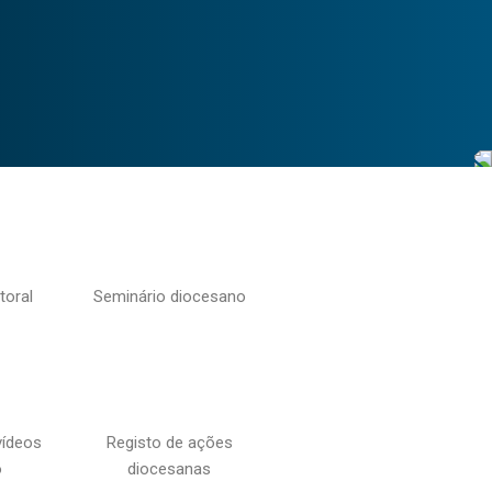
toral
Seminário diocesano
vídeos
Registo de ações
o
diocesanas