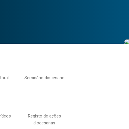
toral
Seminário diocesano
vídeos
Registo de ações
o
diocesanas