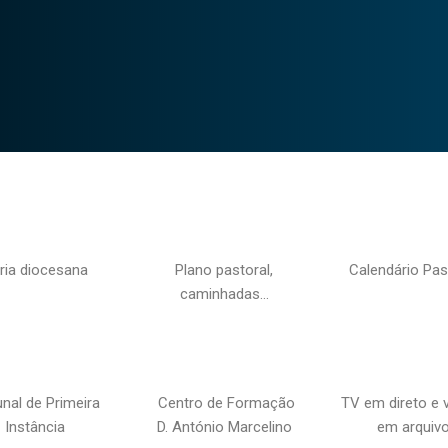
ria diocesana
Plano pastoral,
Calendário Pas
caminhadas…
unal de Primeira
Centro de Formação
TV em direto e 
Instância
D. António Marcelino
em arquiv