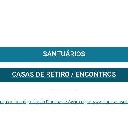
SANTUÁRIOS
CASAS DE RETIRO / ENCONTROS
Se deseja aceder ao arquivo do anterior site da diocese [ativo até fevereiro de 2024], clique aqui ou digite www.diocese-aveiro.pt/v2
rquivo do antigo site da Diocese de Aveiro digite www.diocese-aveiro