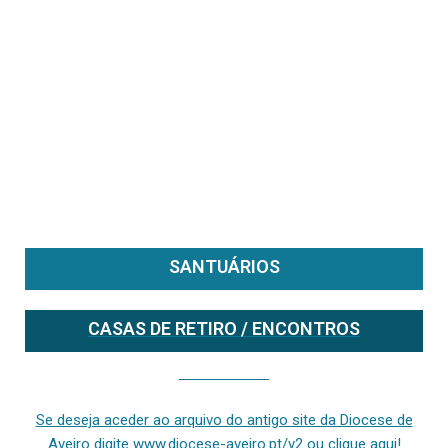
SANTUÁRIOS
CASAS DE RETIRO / ENCONTROS
Se deseja aceder ao arquivo do anterior site da diocese [ativo até fevereiro de 2024], clique aqui ou digite www.diocese-aveiro.pt/v2
Se deseja aceder ao arquivo do antigo site da Diocese de
Aveiro digite www.diocese-aveiro.pt/v2 ou clique aqui!