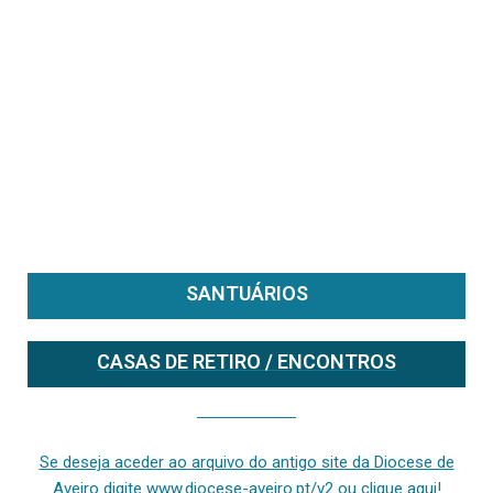
SANTUÁRIOS
CASAS DE RETIRO / ENCONTROS
Se deseja aceder ao arquivo do anterior site da diocese [ativo até fevereiro de 2024], clique aqui ou digite www.diocese-aveiro.pt/v2
Se deseja aceder ao arquivo do antigo site da Diocese de
Aveiro digite www.diocese-aveiro.pt/v2 ou clique aqui!