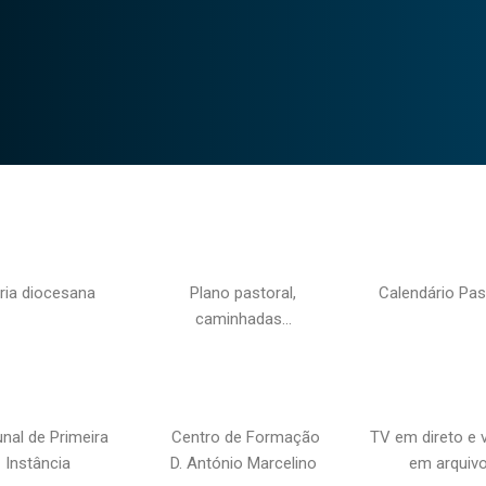
ria diocesana
Plano pastoral,
Calendário Pas
caminhadas…
unal de Primeira
Centro de Formação
TV em direto e 
Instância
D. António Marcelino
em arquiv