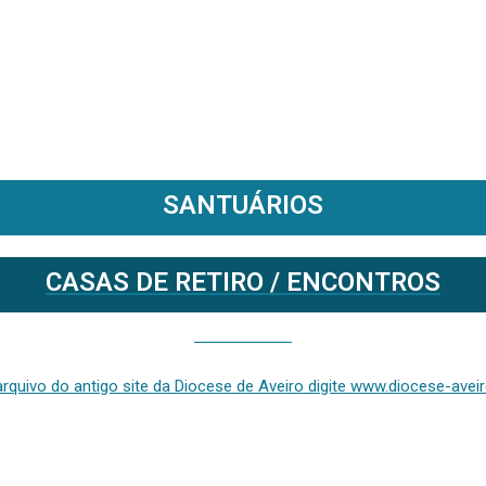
SANTUÁRIOS
CASAS DE RETIRO / ENCONTROS
Se deseja aceder ao arquivo do anterior site da diocese [ativo até fevereiro de 2024], clique aqui ou digite www.diocese-aveiro.pt/v2
rquivo do antigo site da Diocese de Aveiro digite www.diocese-aveiro