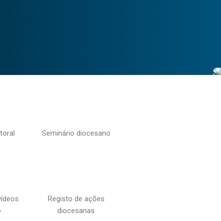
toral
Seminário diocesano
vídeos
Registo de ações
o
diocesanas