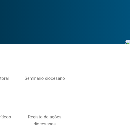
toral
Seminário diocesano
vídeos
Registo de ações
o
diocesanas