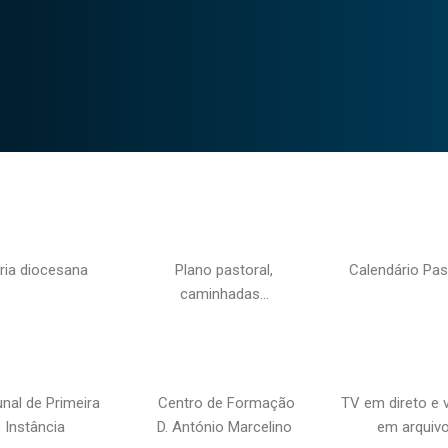
ria diocesana
Plano pastoral,
Calendário Pas
caminhadas…
unal de Primeira
Centro de Formação
TV em direto e 
Instância
D. António Marcelino
em arquiv