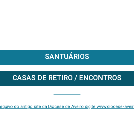
SANTUÁRIOS
CASAS DE RETIRO / ENCONTROS
Se deseja aceder ao arquivo do anterior site da diocese [ativo até fevereiro de 2024], clique aqui ou digite www.diocese-aveiro.pt/v2
rquivo do antigo site da Diocese de Aveiro digite www.diocese-aveiro