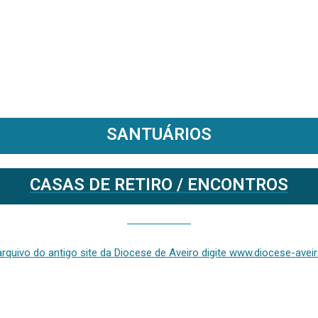
SANTUÁRIOS
CASAS DE RETIRO / ENCONTROS
Se deseja aceder ao arquivo do anterior site da diocese [ativo até fevereiro de 2024], clique aqui ou digite www.diocese-aveiro.pt/v2
rquivo do antigo site da Diocese de Aveiro digite www.diocese-aveiro