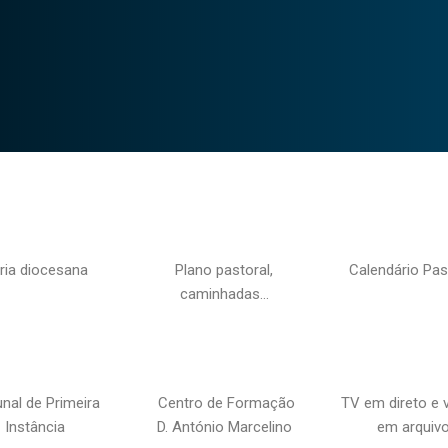
ria diocesana
Plano pastoral,
Calendário Pas
caminhadas…
unal de Primeira
Centro de Formação
TV em direto e 
Instância
D. António Marcelino
em arquiv