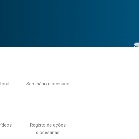
toral
Seminário diocesano
vídeos
Registo de ações
o
diocesanas