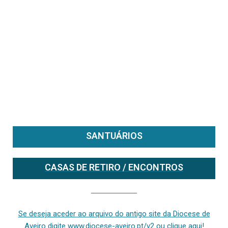
SANTUÁRIOS
CASAS DE RETIRO / ENCONTROS
Se deseja aceder ao arquivo do anterior site da diocese [ativo até fevereiro de 2024], clique aqui ou digite www.diocese-aveiro.pt/v2
Se deseja aceder ao arquivo do antigo site da Diocese de
Aveiro digite www.diocese-aveiro.pt/v2 ou clique aqui!