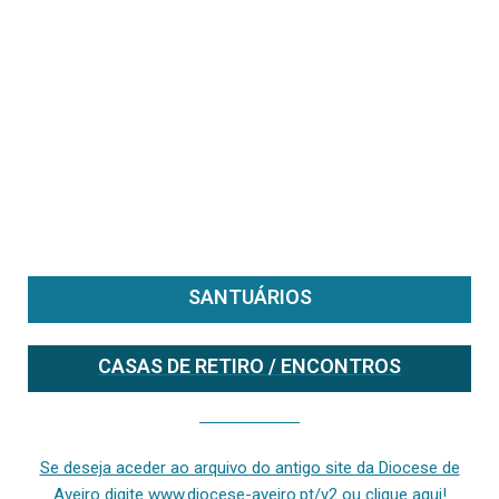
SANTUÁRIOS
CASAS DE RETIRO / ENCONTROS
Se deseja aceder ao arquivo do anterior site da diocese [ativo até fevereiro de 2024], clique aqui ou digite www.diocese-aveiro.pt/v2
Se deseja aceder ao arquivo do antigo site da Diocese de
Aveiro digite www.diocese-aveiro.pt/v2 ou clique aqui!