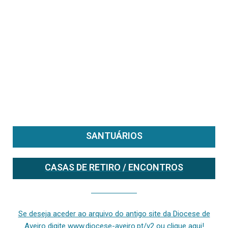
SANTUÁRIOS
CASAS DE RETIRO / ENCONTROS
Se deseja aceder ao arquivo do anterior site da diocese [ativo até fevereiro de 2024], clique aqui ou digite www.diocese-aveiro.pt/v2
Se deseja aceder ao arquivo do antigo site da Diocese de
Aveiro digite www.diocese-aveiro.pt/v2 ou clique aqui!