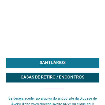
SANTUÁRIOS
CASAS DE RETIRO / ENCONTROS
Se deseja aceder ao arquivo do anterior site da diocese [ativo até fevereiro de 2024], clique aqui ou digite www.diocese-aveiro.pt/v2
Se deseja aceder ao arquivo do antigo site da Diocese de
Aveiro digite www.diocese-aveiro.pt/v2 ou clique aqui!