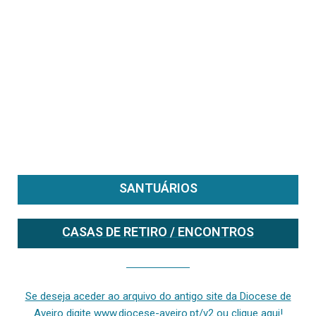
SANTUÁRIOS
CASAS DE RETIRO / ENCONTROS
Se deseja aceder ao arquivo do anterior site da diocese [ativo até fevereiro de 2024], clique aqui ou digite www.diocese-aveiro.pt/v2
Se deseja aceder ao arquivo do antigo site da Diocese de
Aveiro digite www.diocese-aveiro.pt/v2 ou clique aqui!