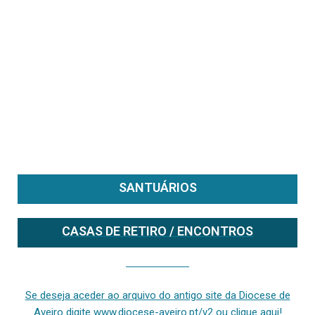
SANTUÁRIOS
CASAS DE RETIRO / ENCONTROS
Se deseja aceder ao arquivo do anterior site da diocese [ativo até fevereiro de 2024], clique aqui ou digite www.diocese-aveiro.pt/v2
Se deseja aceder ao arquivo do antigo site da Diocese de
Aveiro digite www.diocese-aveiro.pt/v2 ou clique aqui!