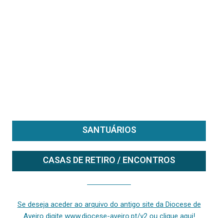
SANTUÁRIOS
CASAS DE RETIRO / ENCONTROS
Se deseja aceder ao arquivo do anterior site da diocese [ativo até fevereiro de 2024], clique aqui ou digite www.diocese-aveiro.pt/v2
Se deseja aceder ao arquivo do antigo site da Diocese de
Aveiro digite www.diocese-aveiro.pt/v2 ou clique aqui!