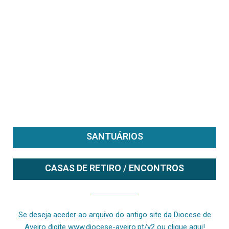
SANTUÁRIOS
CASAS DE RETIRO / ENCONTROS
Se deseja aceder ao arquivo do anterior site da diocese [ativo até fevereiro de 2024], clique aqui ou digite www.diocese-aveiro.pt/v2
Se deseja aceder ao arquivo do antigo site da Diocese de
Aveiro digite www.diocese-aveiro.pt/v2 ou clique aqui!