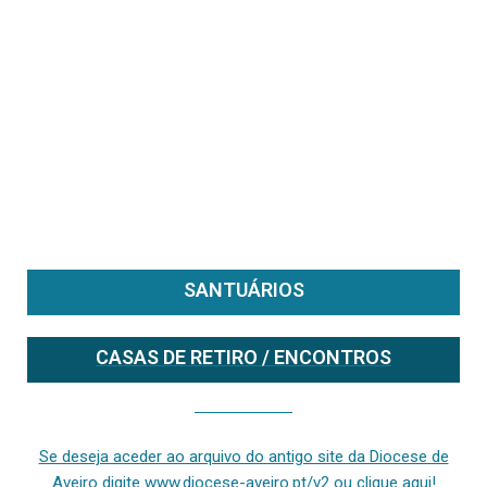
SANTUÁRIOS
CASAS DE RETIRO / ENCONTROS
Se deseja aceder ao arquivo do anterior site da diocese [ativo até fevereiro de 2024], clique aqui ou digite www.diocese-aveiro.pt/v2
Se deseja aceder ao arquivo do antigo site da Diocese de
Aveiro digite www.diocese-aveiro.pt/v2 ou clique aqui!