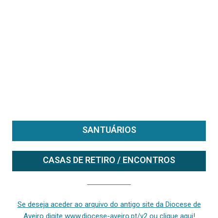
SANTUÁRIOS
CASAS DE RETIRO / ENCONTROS
Se deseja aceder ao arquivo do anterior site da diocese [ativo até fevereiro de 2024], clique aqui ou digite www.diocese-aveiro.pt/v2
Se deseja aceder ao arquivo do antigo site da Diocese de
Aveiro digite www.diocese-aveiro.pt/v2 ou clique aqui!