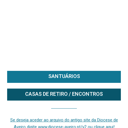
SANTUÁRIOS
CASAS DE RETIRO / ENCONTROS
Se deseja aceder ao arquivo do anterior site da diocese [ativo até fevereiro de 2024], clique aqui ou digite www.diocese-aveiro.pt/v2
Se deseja aceder ao arquivo do antigo site da Diocese de
Aveiro digite www.diocese-aveiro.pt/v2 ou clique aqui!