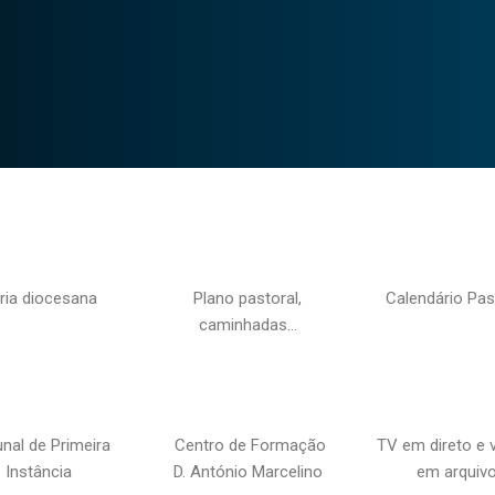
ria diocesana
Plano pastoral,
Calendário Pas
caminhadas…
unal de Primeira
Centro de Formação
TV em direto e 
Instância
D. António Marcelino
em arquiv