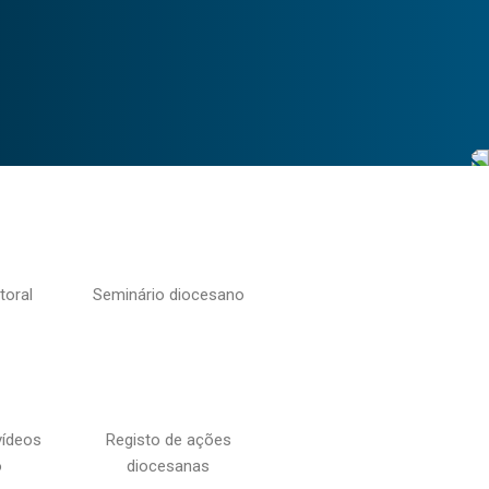
toral
Seminário diocesano
vídeos
Registo de ações
o
diocesanas