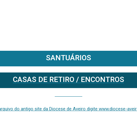
SANTUÁRIOS
CASAS DE RETIRO / ENCONTROS
Se deseja aceder ao arquivo do anterior site da diocese [ativo até fevereiro de 2024], clique aqui ou digite www.diocese-aveiro.pt/v2
rquivo do antigo site da Diocese de Aveiro digite www.diocese-aveiro