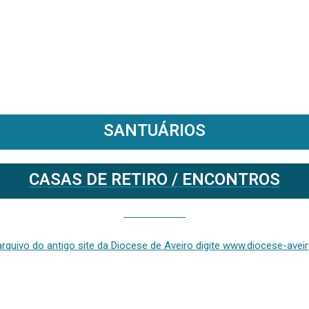
SANTUÁRIOS
CASAS DE RETIRO / ENCONTROS
Se deseja aceder ao arquivo do anterior site da diocese [ativo até fevereiro de 2024], clique aqui ou digite www.diocese-aveiro.pt/v2
rquivo do antigo site da Diocese de Aveiro digite www.diocese-aveiro