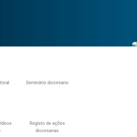
toral
Seminário diocesano
vídeos
Registo de ações
o
diocesanas