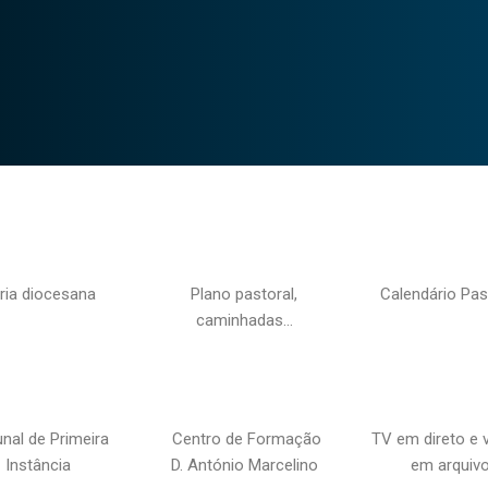
ria diocesana
Plano pastoral,
Calendário Pas
caminhadas…
unal de Primeira
Centro de Formação
TV em direto e 
Instância
D. António Marcelino
em arquiv