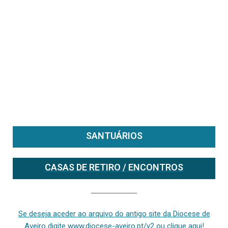
SANTUÁRIOS
CASAS DE RETIRO / ENCONTROS
Se deseja aceder ao arquivo do anterior site da diocese [ativo até fevereiro de 2024], clique aqui ou digite www.diocese-aveiro.pt/v2
Se deseja aceder ao arquivo do antigo site da Diocese de
Aveiro digite www.diocese-aveiro.pt/v2 ou clique aqui!