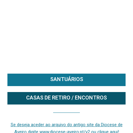
SANTUÁRIOS
CASAS DE RETIRO / ENCONTROS
Se deseja aceder ao arquivo do anterior site da diocese [ativo até fevereiro de 2024], clique aqui ou digite www.diocese-aveiro.pt/v2
Se deseja aceder ao arquivo do antigo site da Diocese de
Aveiro digite www.diocese-aveiro.pt/v2 ou clique aqui!