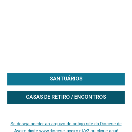
SANTUÁRIOS
CASAS DE RETIRO / ENCONTROS
Se deseja aceder ao arquivo do anterior site da diocese [ativo até fevereiro de 2024], clique aqui ou digite www.diocese-aveiro.pt/v2
Se deseja aceder ao arquivo do antigo site da Diocese de
Aveiro digite www.diocese-aveiro.pt/v2 ou clique aqui!