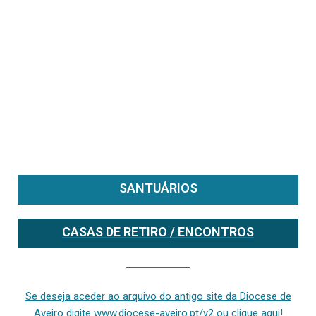
SANTUÁRIOS
CASAS DE RETIRO / ENCONTROS
Se deseja aceder ao arquivo do anterior site da diocese [ativo até fevereiro de 2024], clique aqui ou digite www.diocese-aveiro.pt/v2
Se deseja aceder ao arquivo do antigo site da Diocese de
Aveiro digite www.diocese-aveiro.pt/v2 ou clique aqui!