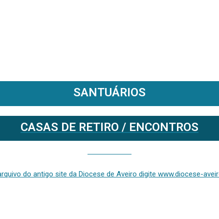
SANTUÁRIOS
CASAS DE RETIRO / ENCONTROS
Se deseja aceder ao arquivo do anterior site da diocese [ativo até fevereiro de 2024], clique aqui ou digite www.diocese-aveiro.pt/v2
rquivo do antigo site da Diocese de Aveiro digite www.diocese-aveiro