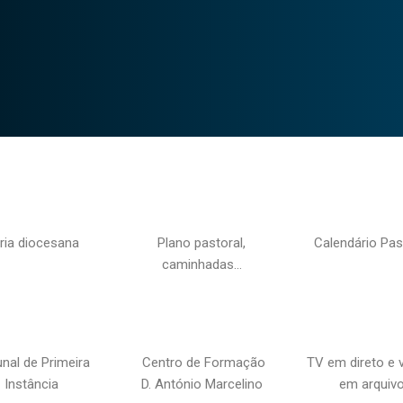
ria diocesana
Plano pastoral,
Calendário Pas
caminhadas…
unal de Primeira
Centro de Formação
TV em direto e 
Instância
D. António Marcelino
em arquiv