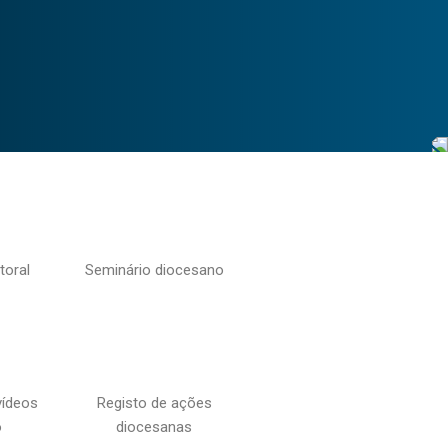
toral
Seminário diocesano
vídeos
Registo de ações
o
diocesanas