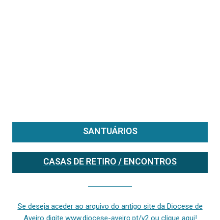
SANTUÁRIOS
CASAS DE RETIRO / ENCONTROS
Se deseja aceder ao arquivo do anterior site da diocese [ativo até fevereiro de 2024], clique aqui ou digite www.diocese-aveiro.pt/v2
Se deseja aceder ao arquivo do antigo site da Diocese de
Aveiro digite www.diocese-aveiro.pt/v2 ou clique aqui!