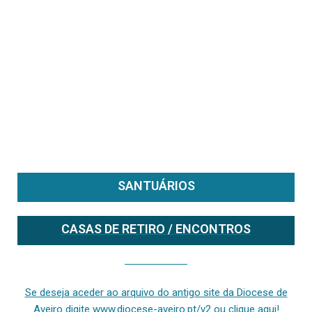
SANTUÁRIOS
CASAS DE RETIRO / ENCONTROS
Se deseja aceder ao arquivo do anterior site da diocese [ativo até fevereiro de 2024], clique aqui ou digite www.diocese-aveiro.pt/v2
Se deseja aceder ao arquivo do antigo site da Diocese de
Aveiro digite www.diocese-aveiro.pt/v2 ou clique aqui!