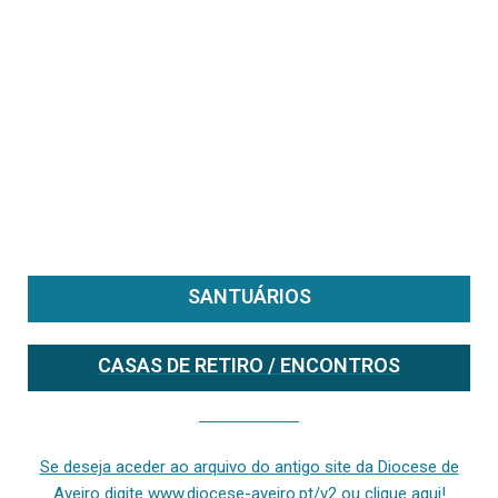
SANTUÁRIOS
CASAS DE RETIRO / ENCONTROS
Se deseja aceder ao arquivo do anterior site da diocese [ativo até fevereiro de 2024], clique aqui ou digite www.diocese-aveiro.pt/v2
Se deseja aceder ao arquivo do antigo site da Diocese de
Aveiro digite www.diocese-aveiro.pt/v2 ou clique aqui!