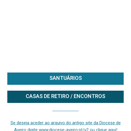
SANTUÁRIOS
CASAS DE RETIRO / ENCONTROS
Se deseja aceder ao arquivo do anterior site da diocese [ativo até fevereiro de 2024], clique aqui ou digite www.diocese-aveiro.pt/v2
Se deseja aceder ao arquivo do antigo site da Diocese de
Aveiro digite www.diocese-aveiro.pt/v2 ou clique aqui!